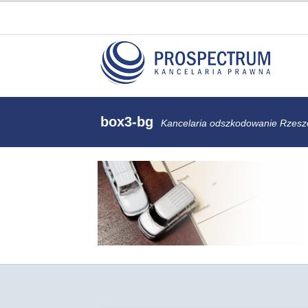
box3-bg
Kancelaria odszkodowanie Rzes