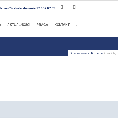
leżne Ci odszkodowanie 17 307 07 03
A
AKTUALNOŚCI
PRACA
KONTAKT
/
Odszkodowania Rzeszów
box3-bg