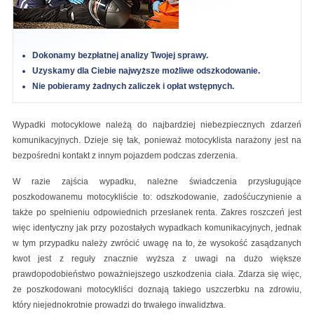
Dokonamy bezpłatnej analizy Twojej sprawy.
Uzyskamy dla Ciebie najwyższe możliwe odszkodowanie.
Nie pobieramy żadnych zaliczek i opłat wstępnych.
Wypadki motocyklowe należą do najbardziej niebezpiecznych zdarzeń
komunikacyjnych. Dzieje się tak, ponieważ motocyklista narażony jest na
bezpośredni kontakt z innym pojazdem podczas zderzenia.
W razie zajścia wypadku, należne świadczenia przysługujące
poszkodowanemu motocykliście to: odszkodowanie, zadośćuczynienie a
także po spełnieniu odpowiednich przesłanek renta. Zakres roszczeń jest
więc identyczny jak przy pozostałych wypadkach komunikacyjnych, jednak
w tym przypadku należy zwrócić uwagę na to, że wysokość zasądzanych
kwot jest z reguły znacznie wyższa z uwagi na dużo większe
prawdopodobieństwo poważniejszego uszkodzenia ciała. Zdarza się więc,
że poszkodowani motocykliści doznają takiego uszczerbku na zdrowiu,
który niejednokrotnie prowadzi do trwałego inwalidztwa.