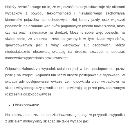
Należy zwrócić uwagę na to, że większość motocyklistów staje się ofiarami
wypadków z powodu lekkomyślności i niewłaściwego zachowania
kierowców pojazdów samochodowych, złej kultury jazdy oraz większej
podatności na działanie warunków pogodowych (mokra nawierzchnia, błoto
czy też piach zalegające na drodze). Możemy sobie więc pozwolić na
stwierdzenie, że znaczna część opisywanych w tym dziale wypadków,
spowodowanych jest z winy kierowców aut osobowych, którzy
niedostatecznie obserwują sytuację na drodze, szczególnie podczas
manewrów wyprzedania oraz lewoskrętu.
Odpowiedzialność za wypadek ustalana jest w toku postępowania przez
policję na miejscu wypadku lub też w drodze postępowania sądowego. W
sytuacji gdy postępowanie wykaże, że motocyklista uległ wypadkowi na
skutek winy innego użytkownika ruchu, otwierają się przed poszkodowanym
roszczenia odszkodowawcze.
Odszkodowanie
Na całokształt roszczenia odszkodowawczego mogą w przypadku wypadku
z udziałem motocyklisty składać się takie wydatki jak: