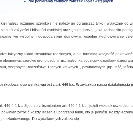
Nie pobieramy żadnych zaliczek i opłat wstępnych.
kiej
należy rozumieć szeroko i nie należy go ograniczać tylko i wyłącznie do 
stopień zażyłości i bliskości osobistej oraz gospodarczej, jaka zachodziła pomię
stawanie we wspólnym gospodarstwie domowym, wspólne wychowywanie dzieci,
adze faktyczny układ stosunków rodzinnych, a nie formalną kolejność pokrewieńs
 obejmować szerokie grono osób, m.in.: małżonka, rodziców, dziadków, dzieci wsp
ki, wstępnych, rodzeństwo i innych krewnych , powinowatych (np. teść, teścio
i poszkodowanego wynika wprost z art. 446 k.c. W związku z naszą działalnoś
. 446 § 1 k.c. Zgodnie z brzmieniem art. 446 § 1 k.c., jeżeli wskutek uszkodzeni
inien zwrócić koszty leczenia i pogrzebu temu, kto je poniósł. Koszty leczeni
rcą poszkodowanego. Do wydatków tych zalicza się: