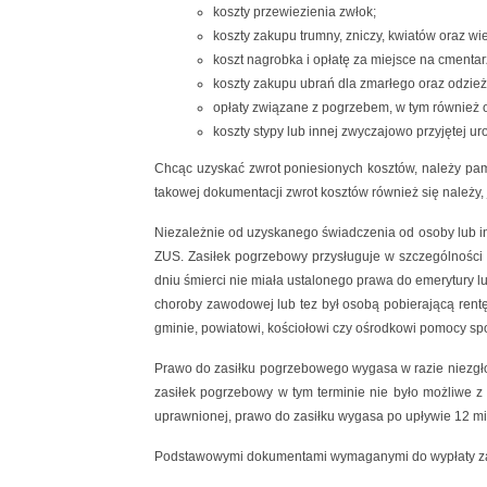
koszty przewiezienia zwłok;
koszty zakupu trumny, zniczy, kwiatów oraz 
koszt nagrobka i opłatę za miejsce na cmentar
koszty zakupu ubrań dla zmarłego oraz odzieży
opłaty związane z pogrzebem, w tym również o
koszty stypy lub innej zwyczajowo przyjętej ur
Chcąc uzyskać zwrot poniesionych kosztów, należy pam
takowej dokumentacji zwrot kosztów również się należy
Niezależnie od uzyskanego świadczenia od osoby lub in
ZUS. Zasiłek pogrzebowy przysługuje w szczególności w
dniu śmierci nie miała ustalonego prawa do emerytury l
choroby zawodowej lub tez był osobą pobierającą rentę
gminie, powiatowi, kościołowi czy ośrodkowi pomocy sp
Prawo do zasiłku pogrzebowego wygasa w razie niezgłosz
zasiłek pogrzebowy w tym terminie nie było możliwe z
uprawnionej, prawo do zasiłku wygasa po upływie 12 mi
Podstawowymi dokumentami wymaganymi do wypłaty za