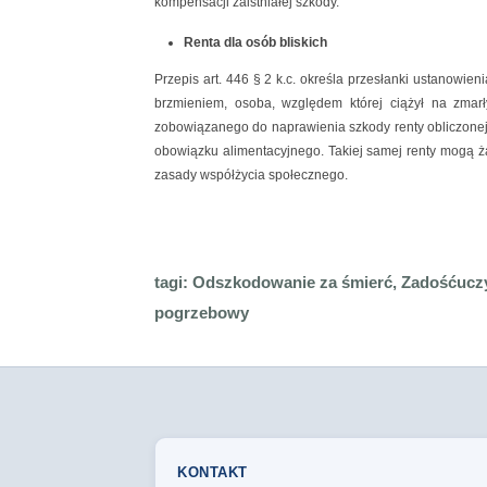
kompensacji zaistniałej szkody.
Renta dla osób bliskich
Przepis art. 446 § 2 k.c. określa przesłanki ustanow
brzmieniem, osoba, względem której ciążył na zmar
zobowiązanego do naprawienia szkody renty obliczone
obowiązku alimentacyjnego. Takiej samej renty mogą żąd
zasady współżycia społecznego.
tagi:
Odszkodowanie za śmierć, Zadośćucz
pogrzebowy
KONTAKT