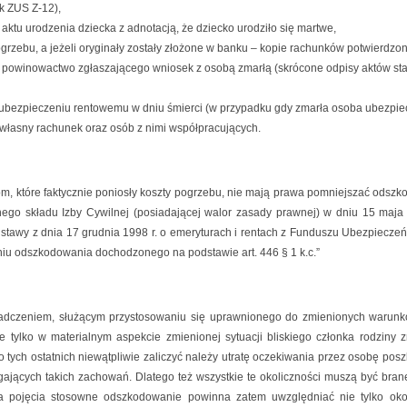
k ZUS Z-12),
aktu urodzenia dziecka z adnotacją, że dziecko urodziło się martwe,
rzebu, a jeżeli oryginały zostały złożone w banku – kopie rachunków potwierdzo
powinowactwo zgłaszającego wniosek z osobą zmarłą (skrócone odpisy aktów sta
 ubezpieczeniu rentowemu w dniu śmierci (w przypadku gdy zmarła osoba ubezpiec
 własny rachunek oraz osób z nimi współpracujących.
, które faktycznie poniosły koszty pogrzebu, nie mają prawa pomniejszać odsz
o składu Izby Cywilnej (posiadającej walor zasady prawnej) w dniu 15 maja 20
 ustawy z dnia 17 grudnia 1998 r. o emeryturach i rentach z Funduszu Ubezpieczeń S
aniu odszkodowania dochodzonego na podstawie art. 446 § 1 k.c.”
iadczeniem, służącym przystosowaniu się uprawnionego do zmienionych warunk
 tylko w materialnym aspekcie zmienionej sytuacji bliskiego członka rodziny 
o tych ostatnich niewątpliwie zaliczyć należy utratę oczekiwania przez osobę pos
jących takich zachowań. Dlatego też wszystkie te okoliczności muszą być br
a pojęcia stosowne odszkodowanie powinna zatem uwzględniać nie tylko okoli