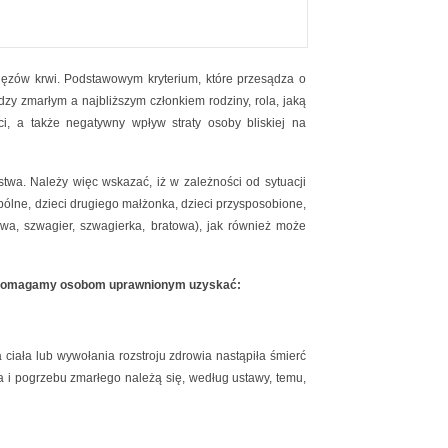
więzów krwi. Podstawowym kryterium, które przesądza o
dzy zmarłym a najbliższym członkiem rodziny, rola, jaką
 a także negatywny wpływ straty osoby bliskiej na
twa. Należy więc wskazać, iż w zależności od sytuacji
ólne, dzieci drugiego małżonka, dzieci przysposobione,
wa, szwagier, szwagierka, bratowa), jak również może
cią pomagamy osobom uprawnionym uzyskać:
a ciała lub wywołania rozstroju zdrowia nastąpiła śmierć
a i pogrzebu zmarłego należą się, według ustawy, temu,