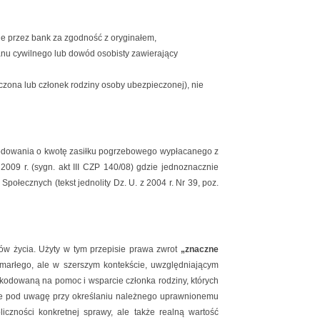
ne przez bank za zgodność z oryginałem,
nu cywilnego lub dowód osobisty zawierający
zona lub członek rodziny osoby ubezpieczonej), nie
kodowania o kwotę zasiłku pogrzebowego wypłacanego z
09 r. (sygn. akt III CZP 140/08) gdzie jednoznacznie
połecznych (tekst jednolity Dz. U. z 2004 r. Nr 39, poz.
ów życia. Użyty w tym przepisie prawa zwrot
„znaczne
zmarłego, ale w szerszym kontekście, uwzględniającym
zkodowaną na pomoc i wsparcie członka rodziny, których
ane pod uwagę przy określaniu należnego uprawnionemu
czności konkretnej sprawy, ale także realną wartość