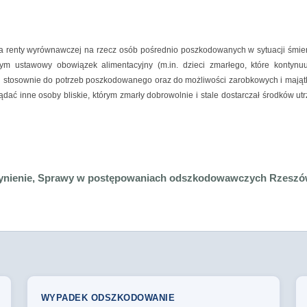
ienia renty wyrównawczej na rzecz osób pośrednio poszkodowanych w sytuacji śmi
łym ustawowy obowiązek alimentacyjny (m.in. dzieci zmarłego, które kontyn
j stosownie do potrzeb poszkodowanego oraz do możliwości zarobkowych i maj
ać inne osoby bliskie, którym zmarły dobrowolnie i stale dostarczał środków utr
ynienie, Sprawy w postępowaniach odszkodowawczych Rzeszów,
WYPADEK ODSZKODOWANIE