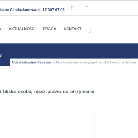
leżne Ci odszkodowanie 17 307 07 03
A
AKTUALNOŚCI
PRACA
KONTAKT
w
/
Odszkodowania Rzeszów
Odszkodowanie za wypadek ze skutkiem śmiertelnym
Ci bliska osoba, masz prawo do otrzymania