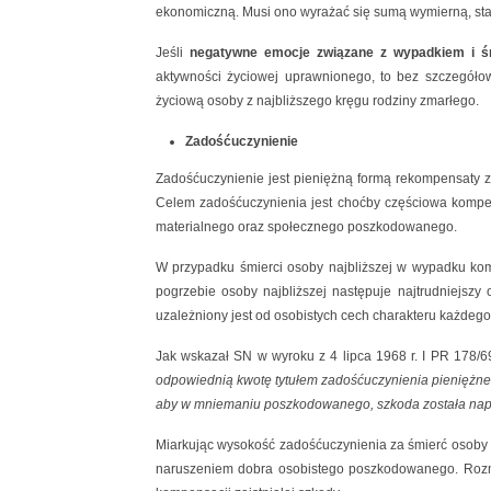
ekonomiczną. Musi ono wyrażać się sumą wymierną, st
Jeśli
negatywne emocje związane z wypadkiem i ś
aktywności życiowej uprawnionego, to bez szczegóło
życiową osoby z najbliższego kręgu rodziny zmarłego.
Zadośćuczynienie
Zadośćuczynienie jest pieniężną formą rekompensaty 
Celem zadośćuczynienia jest choćby częściowa kompens
materialnego oraz społecznego poszkodowanego.
W przypadku śmierci osoby najbliższej w wypadku komu
pogrzebie osoby najbliższej następuje najtrudniejszy 
uzależniony jest od osobistych cech charakteru każdego
Jak wskazał SN w wyroku z 4 lipca 1968 r. I PR 17
odpowiednią kwotę tytułem zadośćuczynienia pieniężneg
aby w mniemaniu poszkodowanego, szkoda została napr
Miarkując wysokość zadośćuczynienia za śmierć osoby n
naruszeniem dobra osobistego poszkodowanego. Rozmi