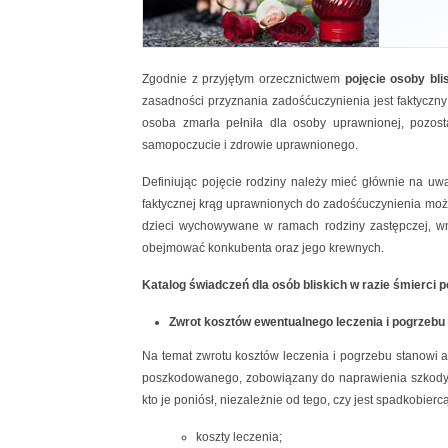
Zgodnie z przyjętym orzecznictwem
pojęcie osoby blis
zasadności przyznania zadośćuczynienia jest faktyczny 
osoba zmarła pełniła dla osoby uprawnionej, pozo
samopoczucie i zdrowie uprawnionego.
Definiując pojęcie rodziny należy mieć głównie na uw
faktycznej krąg uprawnionych do zadośćuczynienia może
dzieci wychowywane w ramach rodziny zastępczej, wnu
obejmować konkubenta oraz jego krewnych.
Katalog świadczeń dla osób bliskich w razie śmierc
Zwrot kosztów ewentualnego leczenia i pogrzebu
Na temat zwrotu kosztów leczenia i pogrzebu stanowi art
poszkodowanego, zobowiązany do naprawienia szkody pow
kto je poniósł, niezależnie od tego, czy jest spadkobie
koszty leczenia;