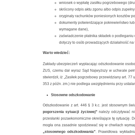
wniosek o wypłatę zasiłku pogrzebowego (dru
skrócony odpis aktu zgonu albo odpis zupełny 
oryginały rachunków poniesionych kosztów pog
dokumenty potwierdzające pokrewieństwo lub 
wymagane dane),
zaświadczenie płatnika składek o podleganiu
dotyczy to osób prowadzących działalność na
Warto wiedzieć:
Zakłady ubezpieczeń wypłacając odszkodowanie osobom
ZUS, czemu dał wyraz Sąd Najwyższy w uchwale pełneg
stwierdził, iż „Zasiłek pogrzebowy przewidziany art. 77
353 z późn. zm.) nie podlega uwzględnieniu przy ustal
Stosowne odszkodowanie
Odszkodowanie z art. 446 § 3 k.c. jest stosownym św
pogorszenia sytuacji życiowej”
należy odczytywać nie
przesłanki pozaekonomiczne określające tę sytuację. D
mogła ona zasadnie spodziewać się w chwilach wymaga
„stosownego odszkodowania”
. Prawidłowa wykładni