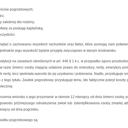
wieńców pogrzebowych;
zu;
 żałobnej dla rodziny;
fiarę za posługę kapłańską;
oczystości.
iętać o zachowaniu wszelkich rachunków oraz faktur, które pomogą nam potwierd
, jednakże jego wysokość będzie przyjęta zwyczajowo w danym środowisku.
stytucji na zasadach określonych w art. 446 § 1 k.c. w przypadku zgonu poszkod
 razie śmierci osoby mającej ustalone prawo do emerytury, renty, emerytury pomo
ub renty, lecz spełniała warunki do jej uzyskania i pobierania. Nadto, przysługuj
 z tego tytułu. Zasiłek pogrzebowy przysługuje temu, kto faktycznie pokrył kos
ołecznej.
enia wniosku o jego przyznanie w okresie 12 miesięcy od dnia śmierci osoby, po 
 powodu późniejszego odnalezienia zwłok lub zidentyfikowania osoby zmarłej al
esięcy od dnia pogrzebu.
siłku pogrzebowego są: