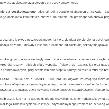
anowiącą adekwatne przysporzenie dla osoby uprawnionej.
miercią poszkodowanego
, takie jak ból, poczucie osamotnienia, krzywdy i z
wego dociekania konkretnych zdarzeń lub stopnia ich prawdopodobieństwa przy
za doznaną krzywdę poszkodowanego, na którą składają się cierpienia psychiczn
acja doznanej krzywdy i jest ona niezależna od zaistniałej szkody majątkowej,
nikacyjnym, pojawia się nagły szok, żal oraz niedowierzanie ze strony najbli
okres dla rodziny i bliskich ofiary wypadku. Pojawia się rozpacz, lęk oraz uczuc
 z poszkodowanych i przy ocenie istnienie stopnia traumy i cierpienia musi być b
8/69 OSNCP 1970/4 poz. 71 OSNPG 1970/6 poz. 38
krzywda, za którą sąd może n
o, która obejmuje zarówno cierpienia fizyczne jak i cierpienia moralne. Zadośću
awiona, a w związku z tym wywołała pewne odczucie sprawiedliwości, dlatego t
ajbliższej, Sąd ma na względzie przede wszystkim to, że ten rodzaj szkody na o
ar tego zadośćuczynienia jest więc indywidualnym spojrzeniem na zerwaną wi