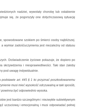
awiedzionych nadziei, wywołały chorobę lub osłabienie
jmuje się, że pogorszyły one dotychczasową sytuację
e, spowodowane szokiem po śmierci osoby najbliższej.
 a wymiar zadośćuczynienia jest niezależny od statusu
ższych. Doświadczenie życiowe pokazuje, że dopiero po
ia skrzywdzenia i niesprawiedliwości. Taki stan żałoby
rany pod uwagę indywidualnie.
a podstawie art. 445 § 1 kc przyznać poszkodowanemu
czynienie musi mieć wysokość odczuwalną w taki sposób,
eż powinna być odpowiednio wysoka.
sobie jest bardzo szczególnym i niezwykle subiektywnym
ęź uczuciową i emocjonalną i musi odpowiadać pełnej