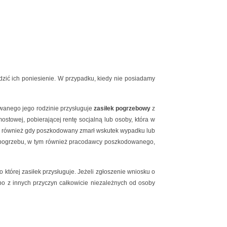
zić ich poniesienie. W przypadku, kiedy nie posiadamy
owanego jego rodzinie przysługuje
zasiłek pogrzebowy
z
stowej, pobierającej rentę socjalną lub osoby, która w
e on również gdy poszkodowany zmarł wskutek wypadku lub
zty pogrzebu, w tym również pracodawcy poszkodowanego,
której zasiłek przysługuje. Jeżeli zgłoszenie wniosku o
bo z innych przyczyn całkowicie niezależnych od osoby