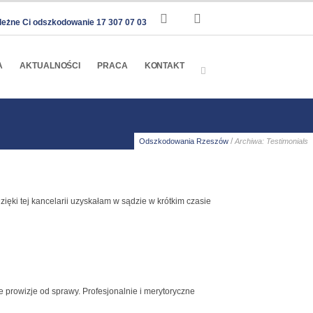
leżne Ci odszkodowanie 17 307 07 03
A
AKTUALNOŚCI
PRACA
KONTAKT
/
Odszkodowania Rzeszów
Archiwa: Testimonials
ięki tej kancelarii uzyskałam w sądzie w krótkim czasie
 prowizje od sprawy. Profesjonalnie i merytoryczne