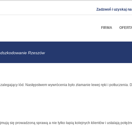
Zadzwoń i uzyskaj na
FIRMA
OFERT
 odszkodowanie Rzeszów
zalegający lód. Następstwem wywrócenia było złamanie lewej ręki i potłuczenia. Dz
ują się prowadzoną sprawą a nie tylko łapią kolejnych klientów i ustalają potężne