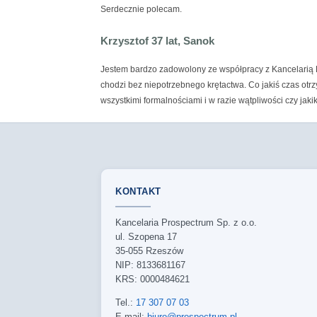
Serdecznie polecam.
Krzysztof 37 lat, Sanok
Jestem bardzo zadowolony ze współpracy z Kancelarią P
chodzi bez niepotrzebnego krętactwa. Co jakiś czas otrz
wszystkimi formalnościami i w razie wątpliwości czy jak
KONTAKT
Kancelaria Prospectrum Sp. z o.o.
ul. Szopena 17
35-055 Rzeszów
NIP: 8133681167
KRS: 0000484621
Tel.:
17 307 07 03
E-mail:
biuro@prospectrum.pl